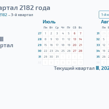
артал 2182 года
2182
→
3-й квартал
1-й 
Июль
Авг
Пн
Вт
Ср
Чт
Пт
Сб
Вс
Пн
27
1
2
3
4
5
6
7
31
29
Ⅲ
28
8
9
10
11
12
13
14
32
5
ртал
29
15
16
17
18
19
20
21
33
12
30
22
23
24
25
26
27
28
34
19
31
29
30
31
1
2
3
4
35
26
32
5
6
7
8
9
10
11
36
2
Текущий квартал
Ⅲ
,
20