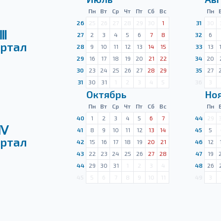
Пн
Вт
Ср
Чт
Пт
Сб
Вс
Пн
26
25
26
27
28
29
30
1
31
30
Ⅲ
27
2
3
4
5
6
7
8
32
6
ртал
28
9
10
11
12
13
14
15
33
13
29
16
17
18
19
20
21
22
34
20
30
23
24
25
26
27
28
29
35
27
31
30
31
1
2
3
4
5
36
3
Октябрь
Но
Пн
Вт
Ср
Чт
Пт
Сб
Вс
Пн
40
1
2
3
4
5
6
7
44
29
Ⅳ
41
8
9
10
11
12
13
14
45
5
ртал
42
15
16
17
18
19
20
21
46
12
43
22
23
24
25
26
27
28
47
19
44
29
30
31
1
2
3
4
48
26
45
5
6
7
8
9
10
11
49
3