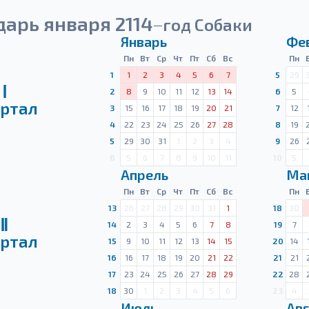
арь января 2114
год Собаки
—
Январь
Фе
Пн
Вт
Ср
Чт
Пт
Сб
Вс
Пн
1
1
2
3
4
5
6
7
5
29
Ⅰ
2
8
9
10
11
12
13
14
6
5
ртал
3
15
16
17
18
19
20
21
7
12
4
22
23
24
25
26
27
28
8
19
5
29
30
31
1
2
3
4
9
26
6
5
6
7
8
9
10
11
10
5
Апрель
Ма
Пн
Вт
Ср
Чт
Пт
Сб
Вс
Пн
13
26
27
28
29
30
31
1
18
30
Ⅱ
14
2
3
4
5
6
7
8
19
7
ртал
15
9
10
11
12
13
14
15
20
14
16
16
17
18
19
20
21
22
21
21
17
23
24
25
26
27
28
29
22
28
18
30
1
2
3
4
5
6
23
4
Июль
Авг