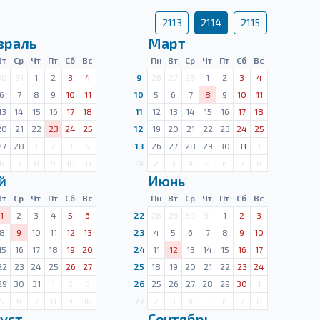
2113
2114
2115
враль
Март
Вт
Ср
Чт
Пт
Сб
Вс
Пн
Вт
Ср
Чт
Пт
Сб
Вс
30
31
1
2
3
4
9
26
27
28
1
2
3
4
6
7
8
9
10
11
10
5
6
7
8
9
10
11
13
14
15
16
17
18
11
12
13
14
15
16
17
18
20
21
22
23
24
25
12
19
20
21
22
23
24
25
27
28
1
2
3
4
13
26
27
28
29
30
31
1
6
7
8
9
10
11
14
2
3
4
5
6
7
8
й
Июнь
Вт
Ср
Чт
Пт
Сб
Вс
Пн
Вт
Ср
Чт
Пт
Сб
Вс
1
2
3
4
5
6
22
28
29
30
31
1
2
3
8
9
10
11
12
13
23
4
5
6
7
8
9
10
15
16
17
18
19
20
24
11
12
13
14
15
16
17
22
23
24
25
26
27
25
18
19
20
21
22
23
24
29
30
31
1
2
3
26
25
26
27
28
29
30
1
5
6
7
8
9
10
27
2
3
4
5
6
7
8
уст
Сентябрь