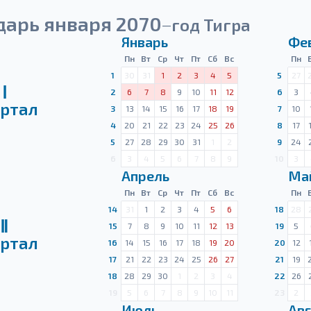
дарь января 2070
год Тигра
—
Январь
Фе
Пн
Вт
Ср
Чт
Пт
Сб
Вс
Пн
1
30
31
1
2
3
4
5
5
27
Ⅰ
2
6
7
8
9
10
11
12
6
3
ртал
3
13
14
15
16
17
18
19
7
10
4
20
21
22
23
24
25
26
8
17
5
27
28
29
30
31
1
2
9
24
6
3
4
5
6
7
8
9
10
3
Апрель
Ма
Пн
Вт
Ср
Чт
Пт
Сб
Вс
Пн
14
31
1
2
3
4
5
6
18
28
Ⅱ
15
7
8
9
10
11
12
13
19
5
ртал
16
14
15
16
17
18
19
20
20
12
17
21
22
23
24
25
26
27
21
19
18
28
29
30
1
2
3
4
22
26
19
5
6
7
8
9
10
11
23
2
Июль
Авг