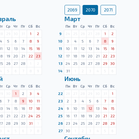
2069
2070
2071
враль
Март
Вт
Ср
Чт
Пт
Сб
Вс
Пн
Вт
Ср
Чт
Пт
Сб
Вс
28
29
30
31
1
2
9
24
25
26
27
28
1
2
4
5
6
7
8
9
10
3
4
5
6
7
8
9
11
12
13
14
15
16
11
10
11
12
13
14
15
16
18
19
20
21
22
23
12
17
18
19
20
21
22
23
25
26
27
28
1
2
13
24
25
26
27
28
29
30
4
5
6
7
8
9
14
31
1
2
3
4
5
6
й
Июнь
Вт
Ср
Чт
Пт
Сб
Вс
Пн
Вт
Ср
Чт
Пт
Сб
Вс
29
30
1
2
3
4
22
26
27
28
29
30
31
1
6
7
8
9
10
11
23
2
3
4
5
6
7
8
13
14
15
16
17
18
24
9
10
11
12
13
14
15
20
21
22
23
24
25
25
16
17
18
19
20
21
22
27
28
29
30
31
1
26
23
24
25
26
27
28
29
3
4
5
6
7
8
27
30
1
2
3
4
5
6
уст
Сентябрь