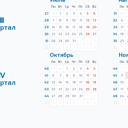
Пн
Вт
Ср
Чт
Пт
Сб
Вс
Пн
27
30
1
2
3
4
5
6
31
28
Ⅲ
28
7
8
9
10
11
12
13
32
4
ртал
29
14
15
16
17
18
19
20
33
11
30
21
22
23
24
25
26
27
34
18
31
28
29
30
31
1
2
3
35
25
32
4
5
6
7
8
9
10
36
1
Октябрь
Но
Пн
Вт
Ср
Чт
Пт
Сб
Вс
Пн
40
29
30
1
2
3
4
5
44
27
Ⅳ
41
6
7
8
9
10
11
12
45
3
ртал
42
13
14
15
16
17
18
19
46
10
43
20
21
22
23
24
25
26
47
17
44
27
28
29
30
31
1
2
48
24
45
3
4
5
6
7
8
9
49
1