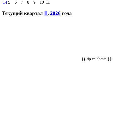
14
5
6
7
8
9
10
11
Текущий квартал
Ⅲ
,
2026
года
{{ tip.celebrate }}