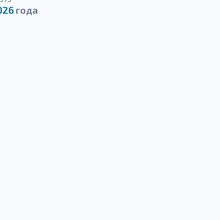
026
года