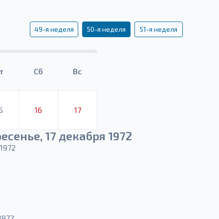
49-я неделя
50-я неделя
51-я неделя
т
Сб
Вс
5
16
17
есенье, 17 декабря 1972
1972
1972