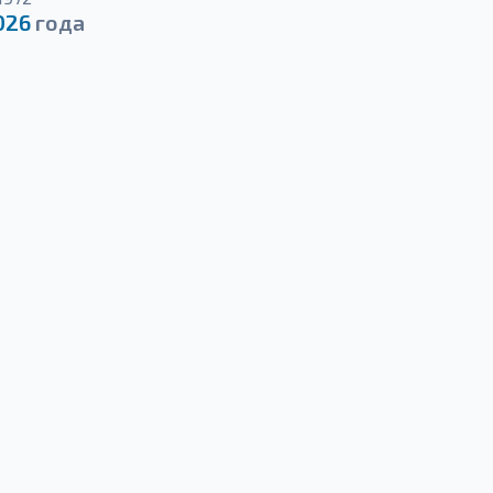
026
года