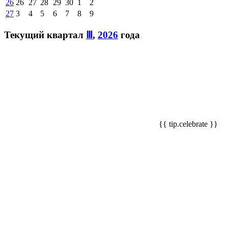
26
26
27
28
29
30
1
2
27
3
4
5
6
7
8
9
Текущий квартал
Ⅲ
,
2026
года
{{ tip.celebrate }}