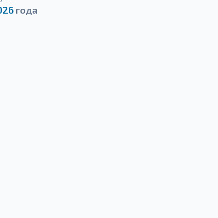
026
года