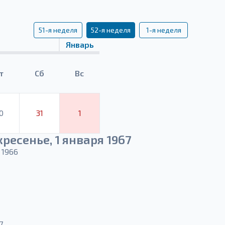
51-я неделя
52-я неделя
1-я неделя
Январь
т
Сб
Вс
0
31
1
ресенье, 1 января 1967
 1966
7