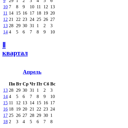
9
29
1
2
3
4
5
6
10
7
8
9
10
11
12
13
11
14
15
16
17
18
19
20
12
21
22
23
24
25
26
27
13
28
29
30
31
1
2
3
14
4
5
6
7
8
9
10
Ⅱ
квартал
Апрель
Пн
Вт
Ср
Чт
Пт
Сб
Вс
13
28
29
30
31
1
2
3
14
4
5
6
7
8
9
10
15
11
12
13
14
15
16
17
16
18
19
20
21
22
23
24
17
25
26
27
28
29
30
1
18
2
3
4
5
6
7
8