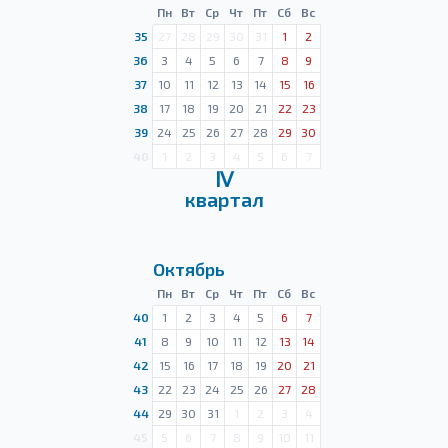
Пн
Вт
Ср
Чт
Пт
Сб
Вс
35
27
28
29
30
31
1
2
36
3
4
5
6
7
8
9
37
10
11
12
13
14
15
16
38
17
18
19
20
21
22
23
39
24
25
26
27
28
29
30
40
1
2
3
4
5
6
7
Ⅳ
квартал
Октябрь
Пн
Вт
Ср
Чт
Пт
Сб
Вс
40
1
2
3
4
5
6
7
41
8
9
10
11
12
13
14
42
15
16
17
18
19
20
21
43
22
23
24
25
26
27
28
44
29
30
31
1
2
3
4
45
5
6
7
8
9
10
11