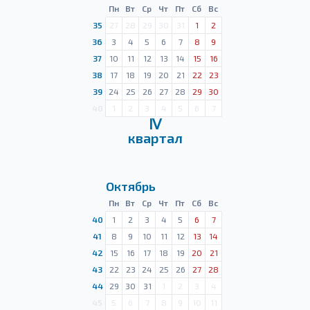
Пн
Вт
Ср
Чт
Пт
Сб
Вс
35
27
28
29
30
31
1
2
36
3
4
5
6
7
8
9
37
10
11
12
13
14
15
16
38
17
18
19
20
21
22
23
39
24
25
26
27
28
29
30
40
1
2
3
4
5
6
7
Ⅳ
квартал
Октябрь
Пн
Вт
Ср
Чт
Пт
Сб
Вс
40
1
2
3
4
5
6
7
41
8
9
10
11
12
13
14
42
15
16
17
18
19
20
21
43
22
23
24
25
26
27
28
44
29
30
31
1
2
3
4
45
5
6
7
8
9
10
11