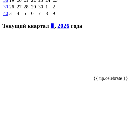
38
19
20
21
22
23
24
25
39
26
27
28
29
30
1
2
40
3
4
5
6
7
8
9
Текущий квартал
Ⅲ
,
2026
года
{{ tip.celebrate }}