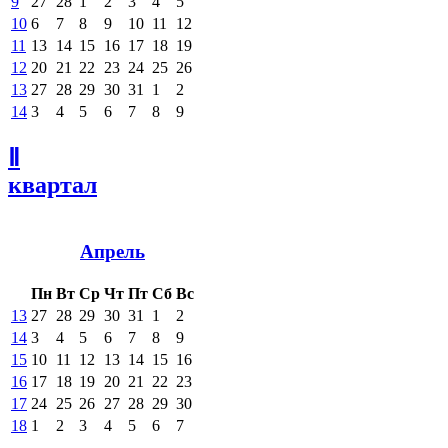
9
27
28
1
2
3
4
5
10
6
7
8
9
10
11
12
11
13
14
15
16
17
18
19
12
20
21
22
23
24
25
26
13
27
28
29
30
31
1
2
14
3
4
5
6
7
8
9
Ⅱ
квартал
Апрель
Пн
Вт
Ср
Чт
Пт
Сб
Вс
13
27
28
29
30
31
1
2
14
3
4
5
6
7
8
9
15
10
11
12
13
14
15
16
16
17
18
19
20
21
22
23
17
24
25
26
27
28
29
30
18
1
2
3
4
5
6
7