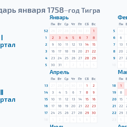
дарь января 1758
год Тигра
—
Январь
Фе
Пн
Вт
Ср
Чт
Пт
Сб
Вс
Пн
52
26
27
28
29
30
31
1
5
30
Ⅰ
1
2
3
4
5
6
7
8
6
6
ртал
2
9
10
11
12
13
14
15
7
13
3
16
17
18
19
20
21
22
8
20
4
23
24
25
26
27
28
29
9
27
5
30
31
1
2
3
4
5
10
6
Апрель
Ма
Пн
Вт
Ср
Чт
Пт
Сб
Вс
Пн
13
27
28
29
30
31
1
2
18
1
Ⅱ
14
3
4
5
6
7
8
9
19
8
ртал
15
10
11
12
13
14
15
16
20
15
16
17
18
19
20
21
22
23
21
22
17
24
25
26
27
28
29
30
22
29
18
1
2
3
4
5
6
7
23
5
Июль
Авг