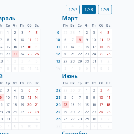
1757
1758
1759
враль
Март
Вт
Ср
Чт
Пт
Сб
Вс
Пн
Вт
Ср
Чт
Пт
Сб
Вс
31
1
2
3
4
5
9
27
28
1
2
3
4
5
7
8
9
10
11
12
10
6
7
8
9
10
11
12
14
15
16
17
18
19
11
13
14
15
16
17
18
19
21
22
23
24
25
26
12
20
21
22
23
24
25
26
28
1
2
3
4
5
13
27
28
29
30
31
1
2
7
8
9
10
11
12
14
3
4
5
6
7
8
9
й
Июнь
Вт
Ср
Чт
Пт
Сб
Вс
Пн
Вт
Ср
Чт
Пт
Сб
Вс
2
3
4
5
6
7
22
29
30
31
1
2
3
4
9
10
11
12
13
14
23
5
6
7
8
9
10
11
16
17
18
19
20
21
24
12
13
14
15
16
17
18
23
24
25
26
27
28
25
19
20
21
22
23
24
25
30
31
1
2
3
4
26
26
27
28
29
30
1
2
6
7
8
9
10
11
27
3
4
5
6
7
8
9
уст
Сентябрь