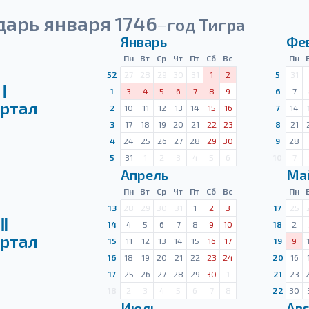
дарь января 1746
год Тигра
—
Январь
Фе
Пн
Вт
Ср
Чт
Пт
Сб
Вс
Пн
52
27
28
29
30
31
1
2
5
31
Ⅰ
1
3
4
5
6
7
8
9
6
7
ртал
2
10
11
12
13
14
15
16
7
14
3
17
18
19
20
21
22
23
8
21
4
24
25
26
27
28
29
30
9
28
5
31
1
2
3
4
5
6
10
7
Апрель
Ма
Пн
Вт
Ср
Чт
Пт
Сб
Вс
Пн
13
28
29
30
31
1
2
3
17
25
Ⅱ
14
4
5
6
7
8
9
10
18
2
ртал
15
11
12
13
14
15
16
17
19
9
16
18
19
20
21
22
23
24
20
16
17
25
26
27
28
29
30
1
21
23
18
2
3
4
5
6
7
8
22
30
Июль
Авг