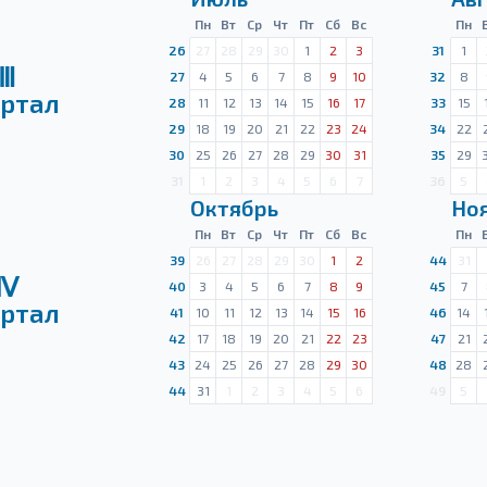
Пн
Вт
Ср
Чт
Пт
Сб
Вс
Пн
26
27
28
29
30
1
2
3
31
1
Ⅲ
27
4
5
6
7
8
9
10
32
8
ртал
28
11
12
13
14
15
16
17
33
15
29
18
19
20
21
22
23
24
34
22
30
25
26
27
28
29
30
31
35
29
31
1
2
3
4
5
6
7
36
5
Октябрь
Но
Пн
Вт
Ср
Чт
Пт
Сб
Вс
Пн
39
26
27
28
29
30
1
2
44
31
Ⅳ
40
3
4
5
6
7
8
9
45
7
ртал
41
10
11
12
13
14
15
16
46
14
42
17
18
19
20
21
22
23
47
21
43
24
25
26
27
28
29
30
48
28
44
31
1
2
3
4
5
6
49
5