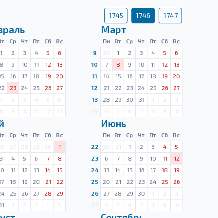
1745
1746
1747
враль
Март
Вт
Ср
Чт
Пт
Сб
Вс
Пн
Вт
Ср
Чт
Пт
Сб
Вс
1
2
3
4
5
6
9
28
1
2
3
4
5
6
8
9
10
11
12
13
10
7
8
9
10
11
12
13
15
16
17
18
19
20
11
14
15
16
17
18
19
20
22
23
24
25
26
27
12
21
22
23
24
25
26
27
1
2
3
4
5
6
13
28
29
30
31
1
2
3
8
9
10
11
12
13
14
4
5
6
7
8
9
10
й
Июнь
Вт
Ср
Чт
Пт
Сб
Вс
Пн
Вт
Ср
Чт
Пт
Сб
Вс
26
27
28
29
30
1
22
30
31
1
2
3
4
5
3
4
5
6
7
8
23
6
7
8
9
10
11
12
10
11
12
13
14
15
24
13
14
15
16
17
18
19
17
18
19
20
21
22
25
20
21
22
23
24
25
26
24
25
26
27
28
29
26
27
28
29
30
1
2
3
31
1
2
3
4
5
27
4
5
6
7
8
9
10
уст
Сентябрь