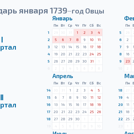
арь января 1739
год Овцы
—
Январь
Фе
Пн
Вт
Ср
Чт
Пт
Сб
Вс
Пн
1
29
30
31
1
2
3
4
5
26
Ⅰ
2
5
6
7
8
9
10
11
6
2
ртал
3
12
13
14
15
16
17
18
7
9
4
19
20
21
22
23
24
25
8
16
5
26
27
28
29
30
31
1
9
23
6
2
3
4
5
6
7
8
10
2
Апрель
Ма
Пн
Вт
Ср
Чт
Пт
Сб
Вс
Пн
14
30
31
1
2
3
4
5
18
27
Ⅱ
15
6
7
8
9
10
11
12
19
4
ртал
16
13
14
15
16
17
18
19
20
11
17
20
21
22
23
24
25
26
21
18
18
27
28
29
30
1
2
3
22
25
19
4
5
6
7
8
9
10
23
1
Июль
Авг