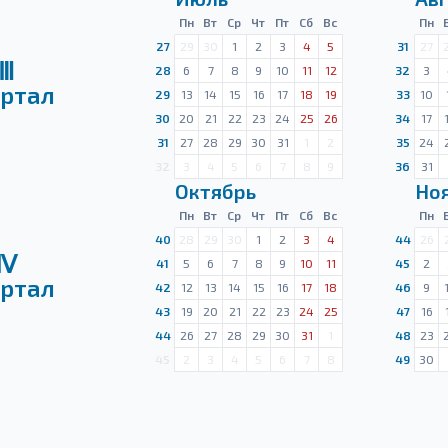
Пн
Вт
Ср
Чт
Пт
Сб
Вс
Пн
27
29
30
1
2
3
4
5
31
27
Ⅲ
28
6
7
8
9
10
11
12
32
3
ртал
29
13
14
15
16
17
18
19
33
10
30
20
21
22
23
24
25
26
34
17
31
27
28
29
30
31
1
2
35
24
32
3
4
5
6
7
8
9
36
31
Октябрь
Но
Пн
Вт
Ср
Чт
Пт
Сб
Вс
Пн
40
28
29
30
1
2
3
4
44
26
Ⅳ
41
5
6
7
8
9
10
11
45
2
ртал
42
12
13
14
15
16
17
18
46
9
43
19
20
21
22
23
24
25
47
16
44
26
27
28
29
30
31
1
48
23
45
2
3
4
5
6
7
8
49
30