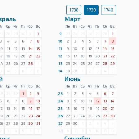
1738
1739
1740
враль
Март
Вт
Ср
Чт
Пт
Сб
Вс
Пн
Вт
Ср
Чт
Пт
Сб
Вс
27
28
29
30
31
1
9
23
24
25
26
27
28
1
3
4
5
6
7
8
10
2
3
4
5
6
7
8
10
11
12
13
14
15
11
9
10
11
12
13
14
15
17
18
19
20
21
22
12
16
17
18
19
20
21
22
24
25
26
27
28
1
13
23
24
25
26
27
28
29
3
4
5
6
7
8
14
30
31
1
2
3
4
5
й
Июнь
Вт
Ср
Чт
Пт
Сб
Вс
Пн
Вт
Ср
Чт
Пт
Сб
Вс
28
29
30
1
2
3
23
1
2
3
4
5
6
7
5
6
7
8
9
10
24
8
9
10
11
12
13
14
12
13
14
15
16
17
25
15
16
17
18
19
20
21
19
20
21
22
23
24
26
22
23
24
25
26
27
28
26
27
28
29
30
31
27
29
30
1
2
3
4
5
2
3
4
5
6
7
28
6
7
8
9
10
11
12
уст
Сентябрь