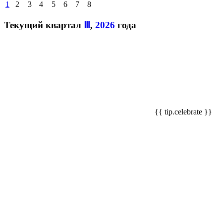
1
2
3
4
5
6
7
8
Текущий квартал
Ⅲ
,
2026
года
{{ tip.celebrate }}