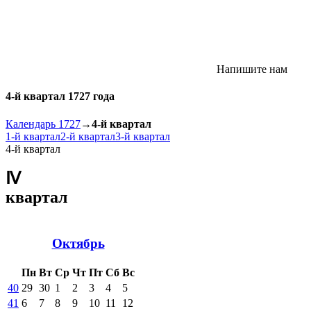
Напишите нам
4-й квартал 1727 года
Календарь 1727
→
4-й квартал
1-й квартал
2-й квартал
3-й квартал
4-й квартал
Ⅳ
квартал
Октябрь
Пн
Вт
Ср
Чт
Пт
Сб
Вс
40
29
30
1
2
3
4
5
41
6
7
8
9
10
11
12