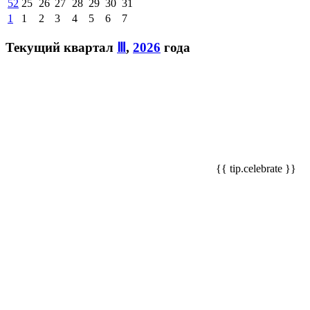
52
25
26
27
28
29
30
31
1
1
2
3
4
5
6
7
Текущий квартал
Ⅲ
,
2026
года
{{ tip.celebrate }}