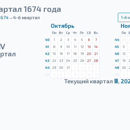
артал 1674 года
1674
→
4-й квартал
1-й 
Октябрь
Но
Пн
Вт
Ср
Чт
Пт
Сб
Вс
Пн
40
1
2
3
4
5
6
7
44
29
Ⅳ
41
8
9
10
11
12
13
14
45
5
ртал
42
15
16
17
18
19
20
21
46
12
43
22
23
24
25
26
27
28
47
19
44
29
30
31
1
2
3
4
48
26
45
5
6
7
8
9
10
11
49
3
Текущий квартал
Ⅲ
,
20