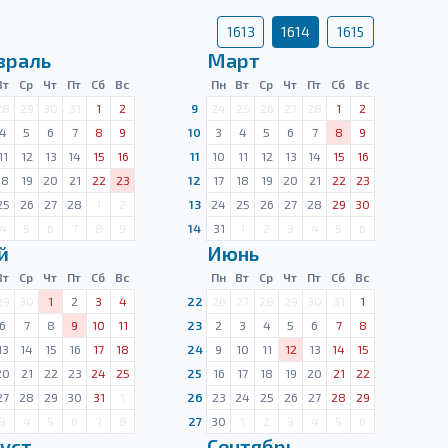
1613
1614
1615
враль
Март
Вт
Ср
Чт
Пт
Сб
Вс
Пн
Вт
Ср
Чт
Пт
Сб
Вс
28
29
30
31
1
2
9
24
25
26
27
28
1
2
4
5
6
7
8
9
10
3
4
5
6
7
8
9
11
12
13
14
15
16
11
10
11
12
13
14
15
16
18
19
20
21
22
23
12
17
18
19
20
21
22
23
25
26
27
28
1
2
13
24
25
26
27
28
29
30
4
5
6
7
8
9
14
31
1
2
3
4
5
6
й
Июнь
Вт
Ср
Чт
Пт
Сб
Вс
Пн
Вт
Ср
Чт
Пт
Сб
Вс
29
30
1
2
3
4
22
26
27
28
29
30
31
1
6
7
8
9
10
11
23
2
3
4
5
6
7
8
13
14
15
16
17
18
24
9
10
11
12
13
14
15
20
21
22
23
24
25
25
16
17
18
19
20
21
22
27
28
29
30
31
1
26
23
24
25
26
27
28
29
3
4
5
6
7
8
27
30
1
2
3
4
5
6
уст
Сентябрь