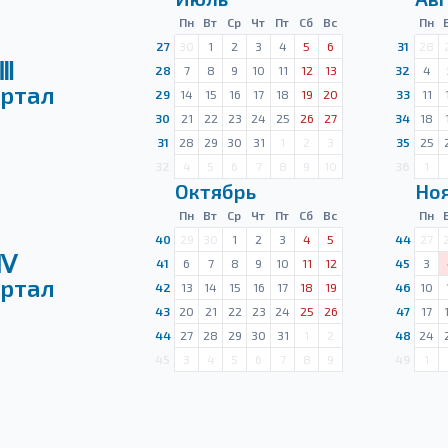
Пн
Вт
Ср
Чт
Пт
Сб
Вс
Пн
27
30
1
2
3
4
5
6
31
28
Ⅲ
28
7
8
9
10
11
12
13
32
4
ртал
29
14
15
16
17
18
19
20
33
11
30
21
22
23
24
25
26
27
34
18
31
28
29
30
31
1
2
3
35
25
32
4
5
6
7
8
9
10
36
1
Октябрь
Но
Пн
Вт
Ср
Чт
Пт
Сб
Вс
Пн
40
29
30
1
2
3
4
5
44
27
Ⅳ
41
6
7
8
9
10
11
12
45
3
ртал
42
13
14
15
16
17
18
19
46
10
43
20
21
22
23
24
25
26
47
17
44
27
28
29
30
31
1
2
48
24
45
3
4
5
6
7
8
9
49
1