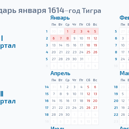
арь января 1614
год Тигра
—
Январь
Фе
Пн
Вт
Ср
Чт
Пт
Сб
Вс
Пн
1
30
31
1
2
3
4
5
5
27
Ⅰ
2
6
7
8
9
10
11
12
6
3
ртал
3
13
14
15
16
17
18
19
7
10
4
20
21
22
23
24
25
26
8
17
5
27
28
29
30
31
1
2
9
24
6
3
4
5
6
7
8
9
10
3
Апрель
Ма
Пн
Вт
Ср
Чт
Пт
Сб
Вс
Пн
14
31
1
2
3
4
5
6
18
28
Ⅱ
15
7
8
9
10
11
12
13
19
5
ртал
16
14
15
16
17
18
19
20
20
12
17
21
22
23
24
25
26
27
21
19
18
28
29
30
1
2
3
4
22
26
19
5
6
7
8
9
10
11
23
2
Июль
Авг