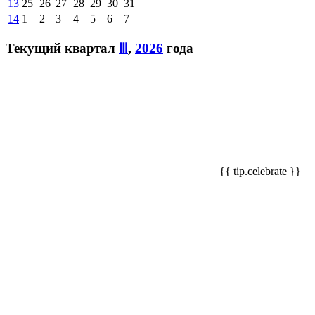
13
25
26
27
28
29
30
31
14
1
2
3
4
5
6
7
Текущий квартал
Ⅲ
,
2026
года
{{ tip.celebrate }}