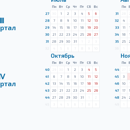
Пн
Вт
Ср
Чт
Пт
Сб
Вс
Пн
27
30
1
2
3
4
5
6
31
28
Ⅲ
28
7
8
9
10
11
12
13
32
4
ртал
29
14
15
16
17
18
19
20
33
11
30
21
22
23
24
25
26
27
34
18
31
28
29
30
31
1
2
3
35
25
32
4
5
6
7
8
9
10
36
1
Октябрь
Но
Пн
Вт
Ср
Чт
Пт
Сб
Вс
Пн
40
29
30
1
2
3
4
5
44
27
Ⅳ
41
6
7
8
9
10
11
12
45
3
ртал
42
13
14
15
16
17
18
19
46
10
43
20
21
22
23
24
25
26
47
17
44
27
28
29
30
31
1
2
48
24
45
3
4
5
6
7
8
9
49
1