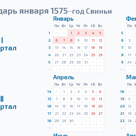
арь января 1575
год Свиньи
—
Январь
Фе
Пн
Вт
Ср
Чт
Пт
Сб
Вс
Пн
1
30
31
1
2
3
4
5
5
27
Ⅰ
2
6
7
8
9
10
11
12
6
3
ртал
3
13
14
15
16
17
18
19
7
10
4
20
21
22
23
24
25
26
8
17
5
27
28
29
30
31
1
2
9
24
6
3
4
5
6
7
8
9
10
3
Апрель
Ма
Пн
Вт
Ср
Чт
Пт
Сб
Вс
Пн
14
31
1
2
3
4
5
6
18
28
Ⅱ
15
7
8
9
10
11
12
13
19
5
ртал
16
14
15
16
17
18
19
20
20
12
17
21
22
23
24
25
26
27
21
19
18
28
29
30
1
2
3
4
22
26
19
5
6
7
8
9
10
11
23
2
Июль
Авг