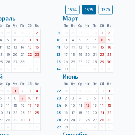
1574
1575
1576
враль
Март
Вт
Ср
Чт
Пт
Сб
Вс
Пн
Вт
Ср
Чт
Пт
Сб
Вс
28
29
30
31
1
2
9
24
25
26
27
28
1
2
4
5
6
7
8
9
10
3
4
5
6
7
8
9
11
12
13
14
15
16
11
10
11
12
13
14
15
16
18
19
20
21
22
23
12
17
18
19
20
21
22
23
25
26
27
28
1
2
13
24
25
26
27
28
29
30
4
5
6
7
8
9
14
31
1
2
3
4
5
6
й
Июнь
Вт
Ср
Чт
Пт
Сб
Вс
Пн
Вт
Ср
Чт
Пт
Сб
Вс
29
30
1
2
3
4
22
26
27
28
29
30
31
1
6
7
8
9
10
11
23
2
3
4
5
6
7
8
13
14
15
16
17
18
24
9
10
11
12
13
14
15
20
21
22
23
24
25
25
16
17
18
19
20
21
22
27
28
29
30
31
1
26
23
24
25
26
27
28
29
3
4
5
6
7
8
27
30
1
2
3
4
5
6
уст
Сентябрь