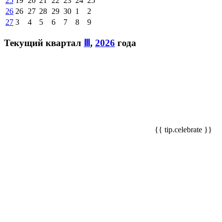
25
19
20
21
22
23
24
25
26
26
27
28
29
30
1
2
27
3
4
5
6
7
8
9
Текущий квартал
Ⅲ
,
2026
года
{{ tip.celebrate }}