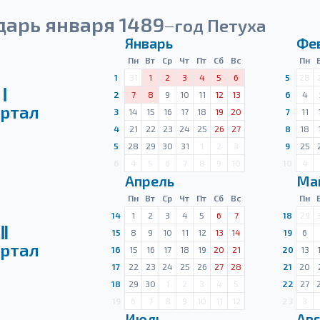
дарь января 1489
год Петуха
—
Январь
Фе
Пн
Вт
Ср
Чт
Пт
Сб
Вс
Пн
1
31
1
2
3
4
5
6
5
28
Ⅰ
2
7
8
9
10
11
12
13
6
4
ртал
3
14
15
16
17
18
19
20
7
11
4
21
22
23
24
25
26
27
8
18
5
28
29
30
31
1
2
3
9
25
6
4
5
6
7
8
9
10
10
4
Апрель
Ма
Пн
Вт
Ср
Чт
Пт
Сб
Вс
Пн
14
1
2
3
4
5
6
7
18
29
Ⅱ
15
8
9
10
11
12
13
14
19
6
ртал
16
15
16
17
18
19
20
21
20
13
17
22
23
24
25
26
27
28
21
20
18
29
30
1
2
3
4
5
22
27
19
6
7
8
9
10
11
12
23
3
Июль
Авг