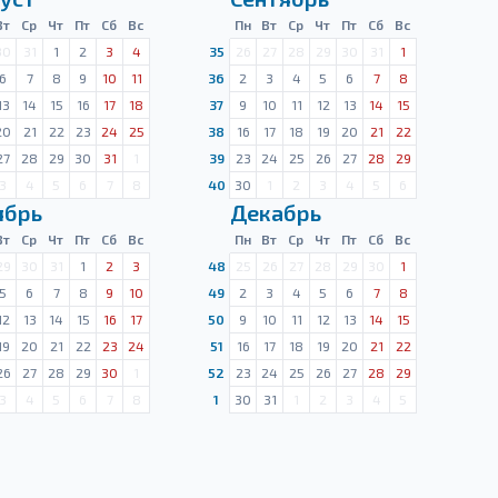
Вт
Ср
Чт
Пт
Сб
Вс
Пн
Вт
Ср
Чт
Пт
Сб
Вс
30
31
1
2
3
4
35
26
27
28
29
30
31
1
6
7
8
9
10
11
36
2
3
4
5
6
7
8
13
14
15
16
17
18
37
9
10
11
12
13
14
15
20
21
22
23
24
25
38
16
17
18
19
20
21
22
27
28
29
30
31
1
39
23
24
25
26
27
28
29
3
4
5
6
7
8
40
30
1
2
3
4
5
6
ябрь
Декабрь
Вт
Ср
Чт
Пт
Сб
Вс
Пн
Вт
Ср
Чт
Пт
Сб
Вс
29
30
31
1
2
3
48
25
26
27
28
29
30
1
5
6
7
8
9
10
49
2
3
4
5
6
7
8
12
13
14
15
16
17
50
9
10
11
12
13
14
15
19
20
21
22
23
24
51
16
17
18
19
20
21
22
26
27
28
29
30
1
52
23
24
25
26
27
28
29
3
4
5
6
7
8
1
30
31
1
2
3
4
5