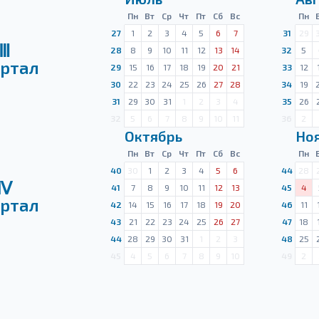
Пн
Вт
Ср
Чт
Пт
Сб
Вс
Пн
27
1
2
3
4
5
6
7
31
29
Ⅲ
28
8
9
10
11
12
13
14
32
5
ртал
29
15
16
17
18
19
20
21
33
12
30
22
23
24
25
26
27
28
34
19
31
29
30
31
1
2
3
4
35
26
32
5
6
7
8
9
10
11
36
2
Октябрь
Но
Пн
Вт
Ср
Чт
Пт
Сб
Вс
Пн
40
30
1
2
3
4
5
6
44
28
Ⅳ
41
7
8
9
10
11
12
13
45
4
ртал
42
14
15
16
17
18
19
20
46
11
43
21
22
23
24
25
26
27
47
18
44
28
29
30
31
1
2
3
48
25
45
4
5
6
7
8
9
10
49
2