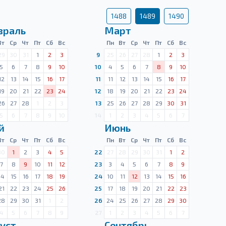
1488
1489
1490
враль
Март
Вт
Ср
Чт
Пт
Сб
Вс
Пн
Вт
Ср
Чт
Пт
Сб
Вс
29
30
31
1
2
3
9
25
26
27
28
1
2
3
5
6
7
8
9
10
10
4
5
6
7
8
9
10
12
13
14
15
16
17
11
11
12
13
14
15
16
17
19
20
21
22
23
24
12
18
19
20
21
22
23
24
26
27
28
1
2
3
13
25
26
27
28
29
30
31
5
6
7
8
9
10
14
1
2
3
4
5
6
7
й
Июнь
Вт
Ср
Чт
Пт
Сб
Вс
Пн
Вт
Ср
Чт
Пт
Сб
Вс
30
1
2
3
4
5
22
27
28
29
30
31
1
2
7
8
9
10
11
12
23
3
4
5
6
7
8
9
14
15
16
17
18
19
24
10
11
12
13
14
15
16
21
22
23
24
25
26
25
17
18
19
20
21
22
23
28
29
30
31
1
2
26
24
25
26
27
28
29
30
4
5
6
7
8
9
27
1
2
3
4
5
6
7
уст
Сентябрь