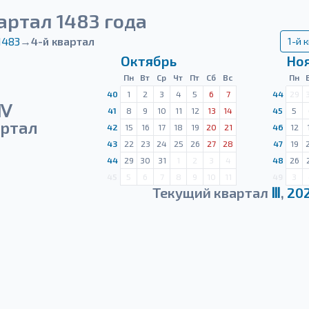
артал 1483 года
1483
→
4-й квартал
1-й 
Октябрь
Но
Пн
Вт
Ср
Чт
Пт
Сб
Вс
Пн
40
1
2
3
4
5
6
7
44
29
Ⅳ
41
8
9
10
11
12
13
14
45
5
ртал
42
15
16
17
18
19
20
21
46
12
43
22
23
24
25
26
27
28
47
19
44
29
30
31
1
2
3
4
48
26
45
5
6
7
8
9
10
11
49
3
Текущий квартал
Ⅲ
,
20