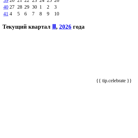
39
20
21
22
23
24
25
26
40
27
28
29
30
1
2
3
41
4
5
6
7
8
9
10
Текущий квартал
Ⅲ
,
2026
года
{{ tip.celebrate }}