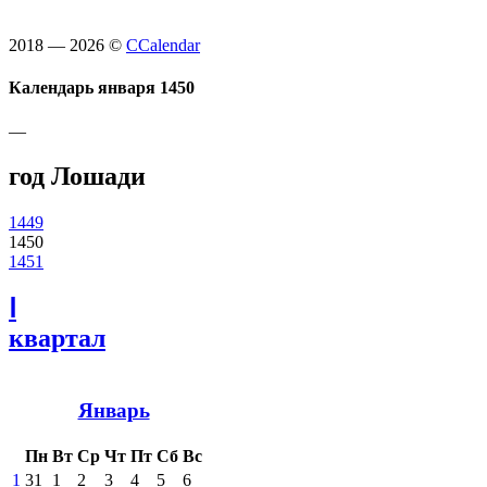
2018 — 2026 ©
CCalendar
Календарь января 1450
—
год Лошади
1449
1450
1451
Ⅰ
квартал
Январь
Пн
Вт
Ср
Чт
Пт
Сб
Вс
1
31
1
2
3
4
5
6