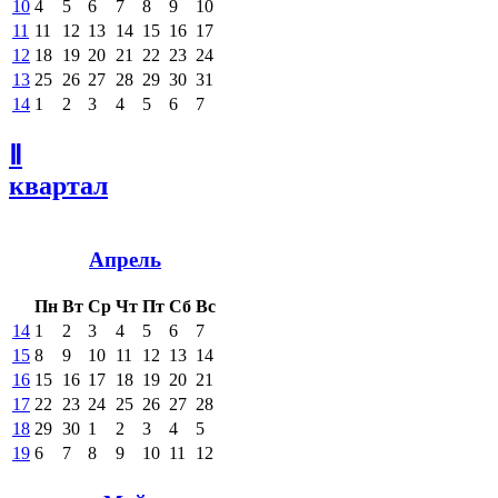
10
4
5
6
7
8
9
10
11
11
12
13
14
15
16
17
12
18
19
20
21
22
23
24
13
25
26
27
28
29
30
31
14
1
2
3
4
5
6
7
Ⅱ
квартал
Апрель
Пн
Вт
Ср
Чт
Пт
Сб
Вс
14
1
2
3
4
5
6
7
15
8
9
10
11
12
13
14
16
15
16
17
18
19
20
21
17
22
23
24
25
26
27
28
18
29
30
1
2
3
4
5
19
6
7
8
9
10
11
12