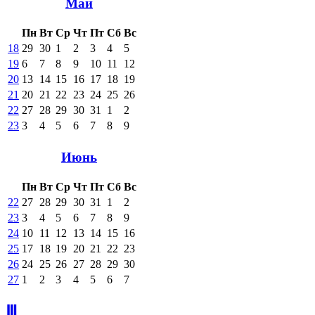
Май
Пн
Вт
Ср
Чт
Пт
Сб
Вс
18
29
30
1
2
3
4
5
19
6
7
8
9
10
11
12
20
13
14
15
16
17
18
19
21
20
21
22
23
24
25
26
22
27
28
29
30
31
1
2
23
3
4
5
6
7
8
9
Июнь
Пн
Вт
Ср
Чт
Пт
Сб
Вс
22
27
28
29
30
31
1
2
23
3
4
5
6
7
8
9
24
10
11
12
13
14
15
16
25
17
18
19
20
21
22
23
26
24
25
26
27
28
29
30
27
1
2
3
4
5
6
7
Ⅲ