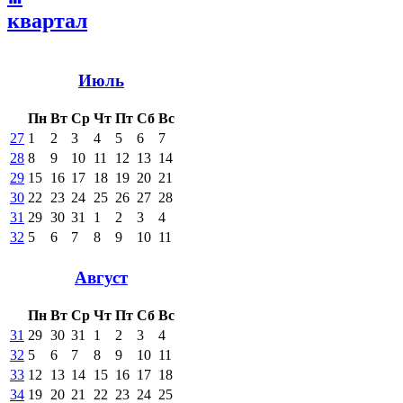
квартал
Июль
Пн
Вт
Ср
Чт
Пт
Сб
Вс
27
1
2
3
4
5
6
7
28
8
9
10
11
12
13
14
29
15
16
17
18
19
20
21
30
22
23
24
25
26
27
28
31
29
30
31
1
2
3
4
32
5
6
7
8
9
10
11
Август
Пн
Вт
Ср
Чт
Пт
Сб
Вс
31
29
30
31
1
2
3
4
32
5
6
7
8
9
10
11
33
12
13
14
15
16
17
18
34
19
20
21
22
23
24
25