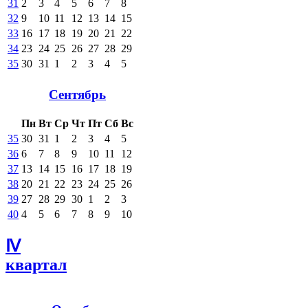
31
2
3
4
5
6
7
8
32
9
10
11
12
13
14
15
33
16
17
18
19
20
21
22
34
23
24
25
26
27
28
29
35
30
31
1
2
3
4
5
Сентябрь
Пн
Вт
Ср
Чт
Пт
Сб
Вс
35
30
31
1
2
3
4
5
36
6
7
8
9
10
11
12
37
13
14
15
16
17
18
19
38
20
21
22
23
24
25
26
39
27
28
29
30
1
2
3
40
4
5
6
7
8
9
10
Ⅳ
квартал