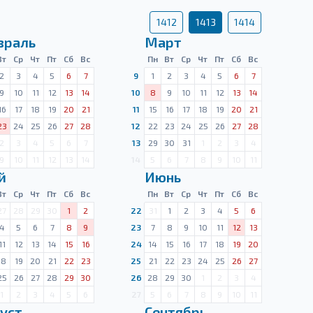
1412
1413
1414
враль
Март
Вт
Ср
Чт
Пт
Сб
Вс
Пн
Вт
Ср
Чт
Пт
Сб
Вс
2
3
4
5
6
7
9
1
2
3
4
5
6
7
9
10
11
12
13
14
10
8
9
10
11
12
13
14
16
17
18
19
20
21
11
15
16
17
18
19
20
21
23
24
25
26
27
28
12
22
23
24
25
26
27
28
2
3
4
5
6
7
13
29
30
31
1
2
3
4
9
10
11
12
13
14
14
5
6
7
8
9
10
11
й
Июнь
Вт
Ср
Чт
Пт
Сб
Вс
Пн
Вт
Ср
Чт
Пт
Сб
Вс
27
28
29
30
1
2
22
31
1
2
3
4
5
6
4
5
6
7
8
9
23
7
8
9
10
11
12
13
11
12
13
14
15
16
24
14
15
16
17
18
19
20
18
19
20
21
22
23
25
21
22
23
24
25
26
27
25
26
27
28
29
30
26
28
29
30
1
2
3
4
1
2
3
4
5
6
27
5
6
7
8
9
10
11
уст
Сентябрь