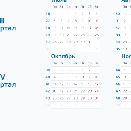
Пн
Вт
Ср
Чт
Пт
Сб
Вс
Пн
26
28
29
30
1
2
3
4
30
26
Ⅲ
27
5
6
7
8
9
10
11
31
2
ртал
28
12
13
14
15
16
17
18
32
9
29
19
20
21
22
23
24
25
33
16
30
26
27
28
29
30
31
1
34
23
31
2
3
4
5
6
7
8
35
30
Октябрь
Но
Пн
Вт
Ср
Чт
Пт
Сб
Вс
Пн
39
27
28
29
30
1
2
3
44
1
Ⅳ
40
4
5
6
7
8
9
10
45
8
ртал
41
11
12
13
14
15
16
17
46
15
42
18
19
20
21
22
23
24
47
22
43
25
26
27
28
29
30
31
48
29
44
1
2
3
4
5
6
7
49
6