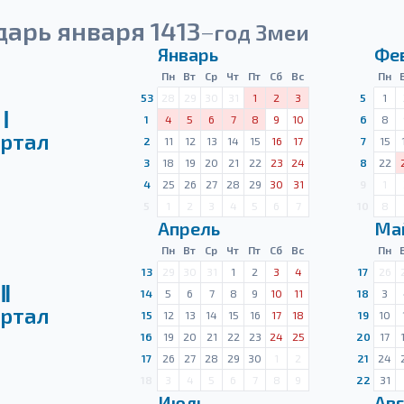
арь января 1413
год Змеи
—
Январь
Фе
Пн
Вт
Ср
Чт
Пт
Сб
Вс
Пн
53
28
29
30
31
1
2
3
5
1
Ⅰ
1
4
5
6
7
8
9
10
6
8
ртал
2
11
12
13
14
15
16
17
7
15
3
18
19
20
21
22
23
24
8
22
4
25
26
27
28
29
30
31
9
1
5
1
2
3
4
5
6
7
10
8
Апрель
Ма
Пн
Вт
Ср
Чт
Пт
Сб
Вс
Пн
13
29
30
31
1
2
3
4
17
26
Ⅱ
14
5
6
7
8
9
10
11
18
3
ртал
15
12
13
14
15
16
17
18
19
10
16
19
20
21
22
23
24
25
20
17
17
26
27
28
29
30
1
2
21
24
18
3
4
5
6
7
8
9
22
31
Июль
Авг