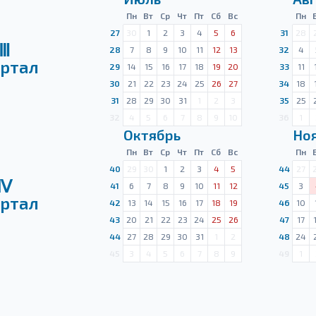
Пн
Вт
Ср
Чт
Пт
Сб
Вс
Пн
27
30
1
2
3
4
5
6
31
28
Ⅲ
28
7
8
9
10
11
12
13
32
4
ртал
29
14
15
16
17
18
19
20
33
11
30
21
22
23
24
25
26
27
34
18
31
28
29
30
31
1
2
3
35
25
32
4
5
6
7
8
9
10
36
1
Октябрь
Но
Пн
Вт
Ср
Чт
Пт
Сб
Вс
Пн
40
29
30
1
2
3
4
5
44
27
Ⅳ
41
6
7
8
9
10
11
12
45
3
ртал
42
13
14
15
16
17
18
19
46
10
43
20
21
22
23
24
25
26
47
17
44
27
28
29
30
31
1
2
48
24
45
3
4
5
6
7
8
9
49
1