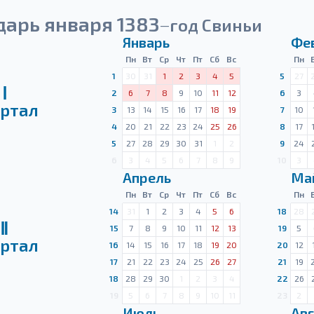
дарь января 1383
год Свиньи
—
Январь
Фе
Пн
Вт
Ср
Чт
Пт
Сб
Вс
Пн
1
30
31
1
2
3
4
5
5
27
Ⅰ
2
6
7
8
9
10
11
12
6
3
ртал
3
13
14
15
16
17
18
19
7
10
4
20
21
22
23
24
25
26
8
17
5
27
28
29
30
31
1
2
9
24
6
3
4
5
6
7
8
9
10
3
Апрель
Ма
Пн
Вт
Ср
Чт
Пт
Сб
Вс
Пн
14
31
1
2
3
4
5
6
18
28
Ⅱ
15
7
8
9
10
11
12
13
19
5
ртал
16
14
15
16
17
18
19
20
20
12
17
21
22
23
24
25
26
27
21
19
18
28
29
30
1
2
3
4
22
26
19
5
6
7
8
9
10
11
23
2
Июль
Авг