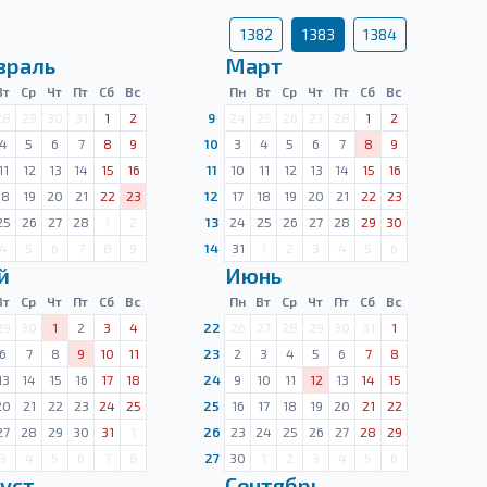
1382
1383
1384
враль
Март
Вт
Ср
Чт
Пт
Сб
Вс
Пн
Вт
Ср
Чт
Пт
Сб
Вс
28
29
30
31
1
2
9
24
25
26
27
28
1
2
4
5
6
7
8
9
10
3
4
5
6
7
8
9
11
12
13
14
15
16
11
10
11
12
13
14
15
16
18
19
20
21
22
23
12
17
18
19
20
21
22
23
25
26
27
28
1
2
13
24
25
26
27
28
29
30
4
5
6
7
8
9
14
31
1
2
3
4
5
6
й
Июнь
Вт
Ср
Чт
Пт
Сб
Вс
Пн
Вт
Ср
Чт
Пт
Сб
Вс
29
30
1
2
3
4
22
26
27
28
29
30
31
1
6
7
8
9
10
11
23
2
3
4
5
6
7
8
13
14
15
16
17
18
24
9
10
11
12
13
14
15
20
21
22
23
24
25
25
16
17
18
19
20
21
22
27
28
29
30
31
1
26
23
24
25
26
27
28
29
3
4
5
6
7
8
27
30
1
2
3
4
5
6
уст
Сентябрь