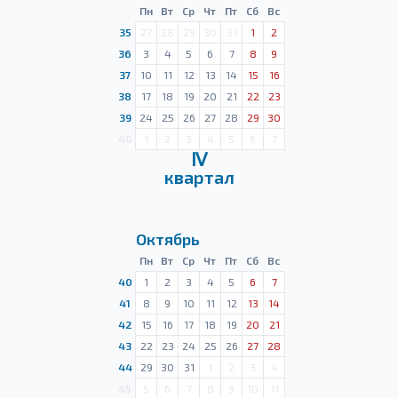
Пн
Вт
Ср
Чт
Пт
Сб
Вс
35
27
28
29
30
31
1
2
36
3
4
5
6
7
8
9
37
10
11
12
13
14
15
16
38
17
18
19
20
21
22
23
39
24
25
26
27
28
29
30
40
1
2
3
4
5
6
7
Ⅳ
квартал
Октябрь
Пн
Вт
Ср
Чт
Пт
Сб
Вс
40
1
2
3
4
5
6
7
41
8
9
10
11
12
13
14
42
15
16
17
18
19
20
21
43
22
23
24
25
26
27
28
44
29
30
31
1
2
3
4
45
5
6
7
8
9
10
11