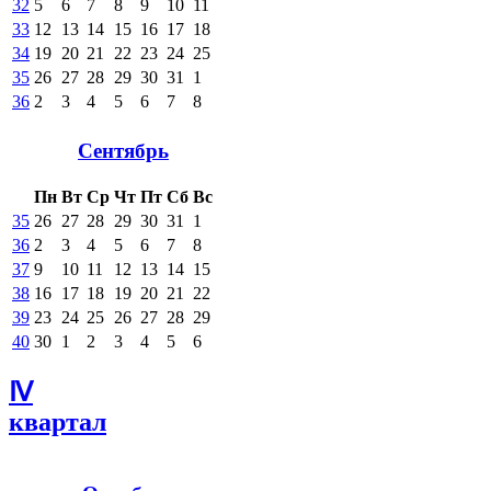
32
5
6
7
8
9
10
11
33
12
13
14
15
16
17
18
34
19
20
21
22
23
24
25
35
26
27
28
29
30
31
1
36
2
3
4
5
6
7
8
Сентябрь
Пн
Вт
Ср
Чт
Пт
Сб
Вс
35
26
27
28
29
30
31
1
36
2
3
4
5
6
7
8
37
9
10
11
12
13
14
15
38
16
17
18
19
20
21
22
39
23
24
25
26
27
28
29
40
30
1
2
3
4
5
6
Ⅳ
квартал