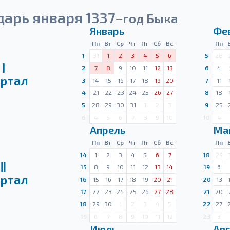
арь января 1337
год Быка
—
Январь
Фе
Пн
Вт
Ср
Чт
Пт
Сб
Вс
Пн
1
31
1
2
3
4
5
6
5
28
Ⅰ
2
7
8
9
10
11
12
13
6
4
ртал
3
14
15
16
17
18
19
20
7
11
4
21
22
23
24
25
26
27
8
18
5
28
29
30
31
1
2
3
9
25
6
4
5
6
7
8
9
10
10
4
Апрель
Ма
Пн
Вт
Ср
Чт
Пт
Сб
Вс
Пн
14
1
2
3
4
5
6
7
18
29
Ⅱ
15
8
9
10
11
12
13
14
19
6
ртал
16
15
16
17
18
19
20
21
20
13
17
22
23
24
25
26
27
28
21
20
18
29
30
1
2
3
4
5
22
27
19
6
7
8
9
10
11
12
23
3
Июль
Авг