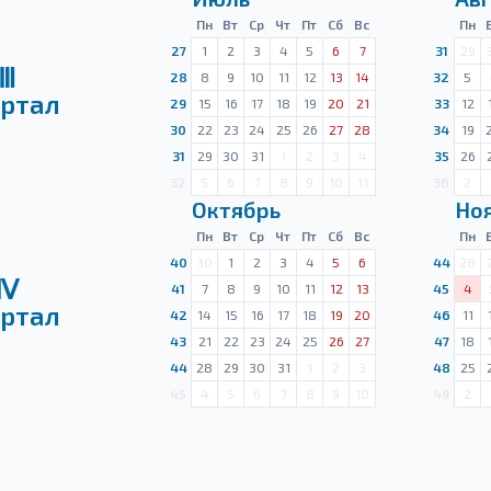
Пн
Вт
Ср
Чт
Пт
Сб
Вс
Пн
27
1
2
3
4
5
6
7
31
29
Ⅲ
28
8
9
10
11
12
13
14
32
5
ртал
29
15
16
17
18
19
20
21
33
12
30
22
23
24
25
26
27
28
34
19
31
29
30
31
1
2
3
4
35
26
32
5
6
7
8
9
10
11
36
2
Октябрь
Но
Пн
Вт
Ср
Чт
Пт
Сб
Вс
Пн
40
30
1
2
3
4
5
6
44
28
Ⅳ
41
7
8
9
10
11
12
13
45
4
ртал
42
14
15
16
17
18
19
20
46
11
43
21
22
23
24
25
26
27
47
18
44
28
29
30
31
1
2
3
48
25
45
4
5
6
7
8
9
10
49
2