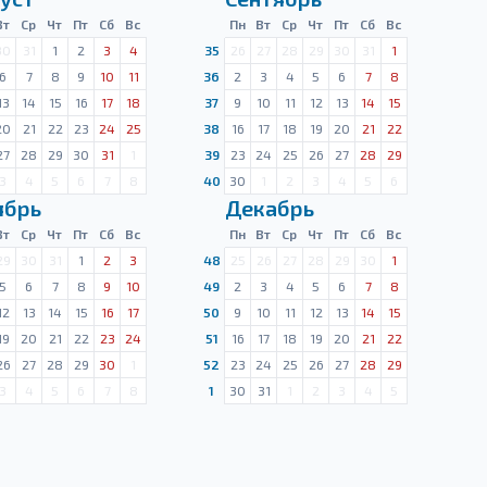
Вт
Ср
Чт
Пт
Сб
Вс
Пн
Вт
Ср
Чт
Пт
Сб
Вс
30
31
1
2
3
4
35
26
27
28
29
30
31
1
6
7
8
9
10
11
36
2
3
4
5
6
7
8
13
14
15
16
17
18
37
9
10
11
12
13
14
15
20
21
22
23
24
25
38
16
17
18
19
20
21
22
27
28
29
30
31
1
39
23
24
25
26
27
28
29
3
4
5
6
7
8
40
30
1
2
3
4
5
6
ябрь
Декабрь
Вт
Ср
Чт
Пт
Сб
Вс
Пн
Вт
Ср
Чт
Пт
Сб
Вс
29
30
31
1
2
3
48
25
26
27
28
29
30
1
5
6
7
8
9
10
49
2
3
4
5
6
7
8
12
13
14
15
16
17
50
9
10
11
12
13
14
15
19
20
21
22
23
24
51
16
17
18
19
20
21
22
26
27
28
29
30
1
52
23
24
25
26
27
28
29
3
4
5
6
7
8
1
30
31
1
2
3
4
5