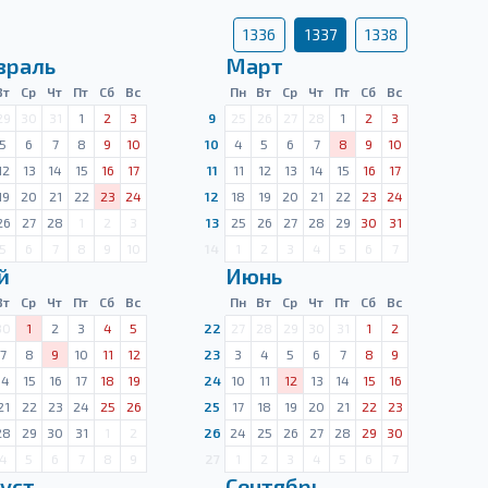
1336
1337
1338
враль
Март
Вт
Ср
Чт
Пт
Сб
Вс
Пн
Вт
Ср
Чт
Пт
Сб
Вс
29
30
31
1
2
3
9
25
26
27
28
1
2
3
5
6
7
8
9
10
10
4
5
6
7
8
9
10
12
13
14
15
16
17
11
11
12
13
14
15
16
17
19
20
21
22
23
24
12
18
19
20
21
22
23
24
26
27
28
1
2
3
13
25
26
27
28
29
30
31
5
6
7
8
9
10
14
1
2
3
4
5
6
7
й
Июнь
Вт
Ср
Чт
Пт
Сб
Вс
Пн
Вт
Ср
Чт
Пт
Сб
Вс
30
1
2
3
4
5
22
27
28
29
30
31
1
2
7
8
9
10
11
12
23
3
4
5
6
7
8
9
14
15
16
17
18
19
24
10
11
12
13
14
15
16
21
22
23
24
25
26
25
17
18
19
20
21
22
23
28
29
30
31
1
2
26
24
25
26
27
28
29
30
4
5
6
7
8
9
27
1
2
3
4
5
6
7
уст
Сентябрь