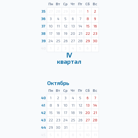
Пн
Вт
Ср
Чт
Пт
Сб
Вс
35
27
28
29
30
31
1
2
36
3
4
5
6
7
8
9
37
10
11
12
13
14
15
16
38
17
18
19
20
21
22
23
39
24
25
26
27
28
29
30
40
1
2
3
4
5
6
7
Ⅳ
квартал
Октябрь
Пн
Вт
Ср
Чт
Пт
Сб
Вс
40
1
2
3
4
5
6
7
41
8
9
10
11
12
13
14
42
15
16
17
18
19
20
21
43
22
23
24
25
26
27
28
44
29
30
31
1
2
3
4
45
5
6
7
8
9
10
11