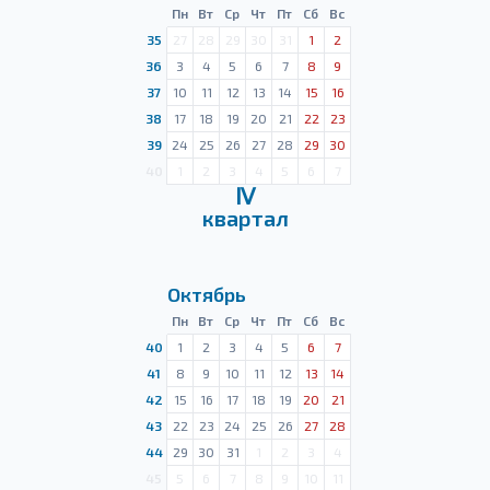
Пн
Вт
Ср
Чт
Пт
Сб
Вс
35
27
28
29
30
31
1
2
36
3
4
5
6
7
8
9
37
10
11
12
13
14
15
16
38
17
18
19
20
21
22
23
39
24
25
26
27
28
29
30
40
1
2
3
4
5
6
7
Ⅳ
квартал
Октябрь
Пн
Вт
Ср
Чт
Пт
Сб
Вс
40
1
2
3
4
5
6
7
41
8
9
10
11
12
13
14
42
15
16
17
18
19
20
21
43
22
23
24
25
26
27
28
44
29
30
31
1
2
3
4
45
5
6
7
8
9
10
11