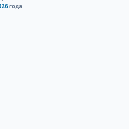
026
года