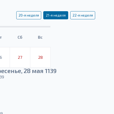
20-я неделя
21-я неделя
22-я неделя
т
Сб
Вс
6
27
28
есенье, 28 мая 1139
39
39