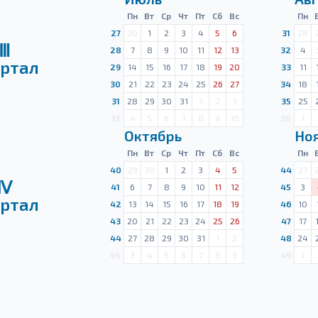
Пн
Вт
Ср
Чт
Пт
Сб
Вс
Пн
27
30
1
2
3
4
5
6
31
28
Ⅲ
28
7
8
9
10
11
12
13
32
4
ртал
29
14
15
16
17
18
19
20
33
11
30
21
22
23
24
25
26
27
34
18
31
28
29
30
31
1
2
3
35
25
32
4
5
6
7
8
9
10
36
1
Октябрь
Но
Пн
Вт
Ср
Чт
Пт
Сб
Вс
Пн
40
29
30
1
2
3
4
5
44
27
Ⅳ
41
6
7
8
9
10
11
12
45
3
ртал
42
13
14
15
16
17
18
19
46
10
43
20
21
22
23
24
25
26
47
17
44
27
28
29
30
31
1
2
48
24
45
3
4
5
6
7
8
9
49
1