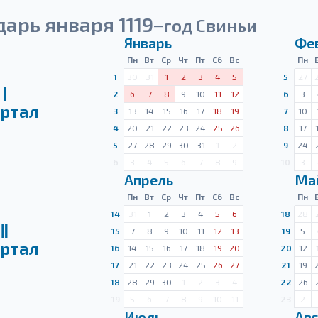
арь января 1119
год Свиньи
—
Январь
Фе
Пн
Вт
Ср
Чт
Пт
Сб
Вс
Пн
1
30
31
1
2
3
4
5
5
27
Ⅰ
2
6
7
8
9
10
11
12
6
3
ртал
3
13
14
15
16
17
18
19
7
10
4
20
21
22
23
24
25
26
8
17
5
27
28
29
30
31
1
2
9
24
6
3
4
5
6
7
8
9
10
3
Апрель
Ма
Пн
Вт
Ср
Чт
Пт
Сб
Вс
Пн
14
31
1
2
3
4
5
6
18
28
Ⅱ
15
7
8
9
10
11
12
13
19
5
ртал
16
14
15
16
17
18
19
20
20
12
17
21
22
23
24
25
26
27
21
19
18
28
29
30
1
2
3
4
22
26
19
5
6
7
8
9
10
11
23
2
Июль
Авг