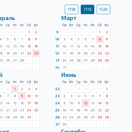
1118
1119
1120
враль
Март
Вт
Ср
Чт
Пт
Сб
Вс
Пн
Вт
Ср
Чт
Пт
Сб
Вс
28
29
30
31
1
2
9
24
25
26
27
28
1
2
4
5
6
7
8
9
10
3
4
5
6
7
8
9
11
12
13
14
15
16
11
10
11
12
13
14
15
16
18
19
20
21
22
23
12
17
18
19
20
21
22
23
25
26
27
28
1
2
13
24
25
26
27
28
29
30
4
5
6
7
8
9
14
31
1
2
3
4
5
6
й
Июнь
Вт
Ср
Чт
Пт
Сб
Вс
Пн
Вт
Ср
Чт
Пт
Сб
Вс
29
30
1
2
3
4
22
26
27
28
29
30
31
1
6
7
8
9
10
11
23
2
3
4
5
6
7
8
13
14
15
16
17
18
24
9
10
11
12
13
14
15
20
21
22
23
24
25
25
16
17
18
19
20
21
22
27
28
29
30
31
1
26
23
24
25
26
27
28
29
3
4
5
6
7
8
27
30
1
2
3
4
5
6
уст
Сентябрь