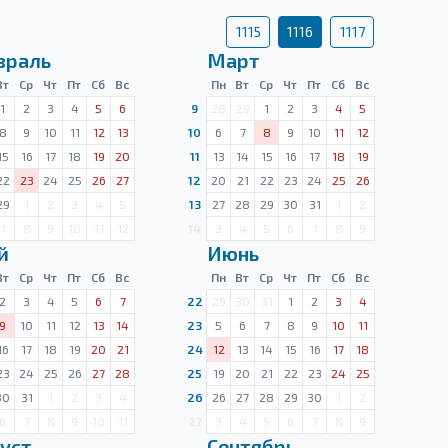
1115
1116
1117
враль
Март
Вт
Ср
Чт
Пт
Сб
Вс
Пн
Вт
Ср
Чт
Пт
Сб
Вс
1
2
3
4
5
6
9
28
29
1
2
3
4
5
8
9
10
11
12
13
10
6
7
8
9
10
11
12
15
16
17
18
19
20
11
13
14
15
16
17
18
19
22
23
24
25
26
27
12
20
21
22
23
24
25
26
29
1
2
3
4
5
13
27
28
29
30
31
1
2
7
8
9
10
11
12
14
3
4
5
6
7
8
9
й
Июнь
Вт
Ср
Чт
Пт
Сб
Вс
Пн
Вт
Ср
Чт
Пт
Сб
Вс
2
3
4
5
6
7
22
29
30
31
1
2
3
4
9
10
11
12
13
14
23
5
6
7
8
9
10
11
16
17
18
19
20
21
24
12
13
14
15
16
17
18
23
24
25
26
27
28
25
19
20
21
22
23
24
25
30
31
1
2
3
4
26
26
27
28
29
30
1
2
6
7
8
9
10
11
27
3
4
5
6
7
8
9
уст
Сентябрь