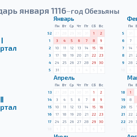
арь января 1116
год Обезьяны
—
Январь
Фе
Пн
Вт
Ср
Чт
Пт
Сб
Вс
Пн
52
27
28
29
30
31
1
2
5
31
Ⅰ
1
3
4
5
6
7
8
9
6
7
ртал
2
10
11
12
13
14
15
16
7
14
3
17
18
19
20
21
22
23
8
21
4
24
25
26
27
28
29
30
9
28
5
31
1
2
3
4
5
6
10
6
Апрель
Ма
Пн
Вт
Ср
Чт
Пт
Сб
Вс
Пн
13
27
28
29
30
31
1
2
18
1
Ⅱ
14
3
4
5
6
7
8
9
19
8
ртал
15
10
11
12
13
14
15
16
20
15
16
17
18
19
20
21
22
23
21
22
17
24
25
26
27
28
29
30
22
29
18
1
2
3
4
5
6
7
23
5
Июль
Авг