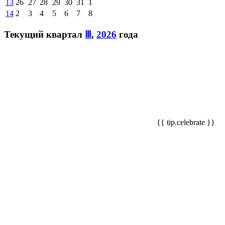
13
26
27
28
29
30
31
1
14
2
3
4
5
6
7
8
Текущий квартал
Ⅲ
,
2026
года
{{ tip.celebrate }}