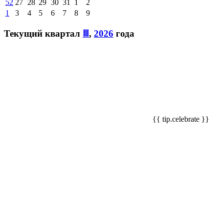
52
27
28
29
30
31
1
2
1
3
4
5
6
7
8
9
Текущий квартал
Ⅲ
,
2026
года
{{ tip.celebrate }}