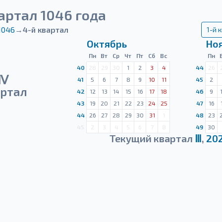
артал 1046 года
1046
→
4-й квартал
1-й 
Октябрь
Но
Пн
Вт
Ср
Чт
Пт
Сб
Вс
Пн
40
28
29
30
1
2
3
4
44
26
Ⅳ
41
5
6
7
8
9
10
11
45
2
ртал
42
12
13
14
15
16
17
18
46
9
43
19
20
21
22
23
24
25
47
16
44
26
27
28
29
30
31
1
48
23
45
2
3
4
5
6
7
8
49
30
Текущий квартал
Ⅲ
,
20