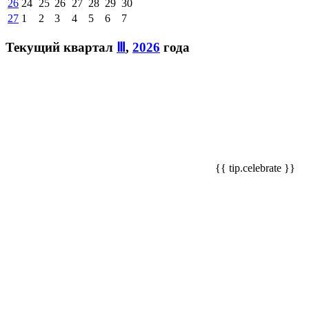
26
24
25
26
27
28
29
30
27
1
2
3
4
5
6
7
Текущий квартал
Ⅲ
,
2026
года
{{ tip.celebrate }}