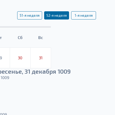
51-я неделя
52-я неделя
1-я неделя
т
Сб
Вс
9
30
31
есенье, 31 декабря 1009
 1009
1009