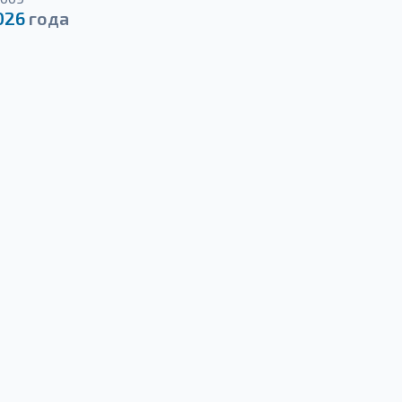
026
года