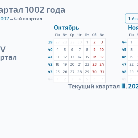
артал 1002 года
1002
→
4-й квартал
1-й 
Октябрь
Но
Пн
Вт
Ср
Чт
Пт
Сб
Вс
Пн
39
27
28
29
30
1
2
3
44
1
Ⅳ
40
4
5
6
7
8
9
10
45
8
ртал
41
11
12
13
14
15
16
17
46
15
42
18
19
20
21
22
23
24
47
22
43
25
26
27
28
29
30
31
48
29
44
1
2
3
4
5
6
7
49
6
Текущий квартал
Ⅲ
,
20